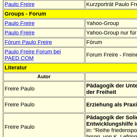
Paulo Freire
Kurzporträt Paulo Fr
Groups - Forum
Paulo Freire
Yahoo-Group
Paulo Freire
Yahoo-Group nur für 
Fórum Paulo Freire
Fórum
Paulo Freire Forum bei
Forum Freire - Frein
PAED.COM
Literatur
Autor
Pädagogik der Unte
Freire Paulo
der Freiheit
Freire Paulo
Erziehung als Praxi
Pädagogik der Solida
Entwicklungshilfe 
Freire Paulo
in: "Reihe friedensp
hrsgg. von K. Lefrin