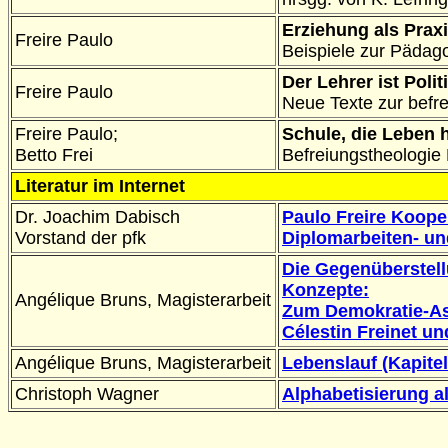
Erziehung als Praxi
Freire Paulo
Beispiele zur Pädag
Der Lehrer ist Poli
Freire Paulo
Neue Texte zur befre
Freire Paulo;
Schule, die Leben 
Betto Frei
Befreiungstheologie
Literatur im Internet
Dr. Joachim Dabisch
Paulo Freire Koope
Vorstand der pfk
Diplomarbeiten- un
Die Gegenüberstel
Konzepte:
Angélique Bruns, Magisterarbeit
Zum Demokratie-As
Célestin Freinet un
Angélique Bruns, Magisterarbeit
Lebenslauf (Kapitel
Christoph Wagner
Alphabetisierung a